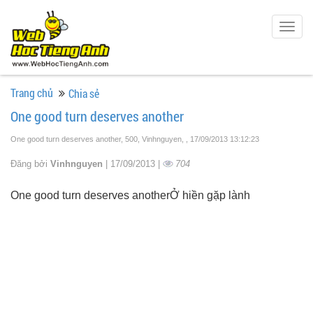
Togg
navig
Trang chủ
Chia sẻ
One good turn deserves another
One good turn deserves another, 500, Vinhnguyen,
, 17/09/2013 13:12:23
Đăng bởi
Vinhnguyen
| 17/09/2013 |
704
One good turn deserves anotherỞ hiền gặp lành