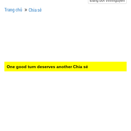
Đăng bởi Vinhnguyen
Trang chủ
Chia sẻ
One good turn deserves another
Chia sẻ