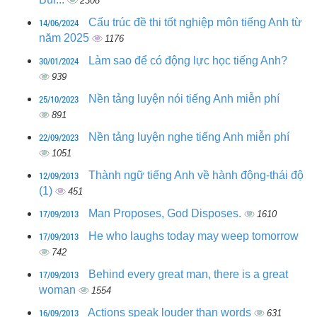
2308
14/06/2024
Cấu trúc đề thi tốt nghiệp môn tiếng Anh từ
năm 2025
1176
30/01/2024
Làm sao để có động lực học tiếng Anh?
939
25/10/2023
Nền tảng luyện nói tiếng Anh miễn phí
891
22/09/2023
Nền tảng luyện nghe tiếng Anh miễn phí
1051
12/09/2013
Thành ngữ tiếng Anh về hành động-thái độ
(1)
451
17/09/2013
Man Proposes, God Disposes.
1610
17/09/2013
He who laughs today may weep tomorrow
742
17/09/2013
Behind every great man, there is a great
woman
1554
16/09/2013
Actions speak louder than words
631