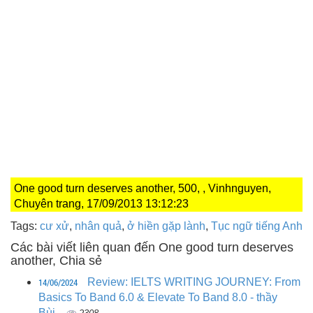
One good turn deserves another, 500, , Vinhnguyen,
Chuyên trang, 17/09/2013 13:12:23
Tags:
cư xử
,
nhân quả
,
ở hiền gặp lành
,
Tục ngữ tiếng Anh
Các bài viết liên quan đến One good turn deserves
another, Chia sẻ
14/06/2024
Review: IELTS WRITING JOURNEY: From
Basics To Band 6.0 & Elevate To Band 8.0 - thầy
Bùi...