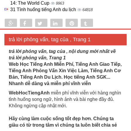
14: The World Cup
9963
31 Tình huống tiếng Anh du lịch
64818
Share
Share
Tweet
Share
Pin
Tumblr
0
trả lời phỏng vấn, tag của , Trang 1
trả lời phỏng vấn, tag của , nội dung mới nhất về
trả lời phỏng vấn, Trang 1
Web Học Tiếng Anh Miễn Phí, Tiếng Anh Giao Tiếp,
Tiếng Anh Phỏng Vấn Xin Việc Làm, Tiếng Anh Cơ
Bản, Tiếng Anh Du Lịch. Học tiếng Anh SGK...
Nhanh dễ dàng và miễn phí vĩnh viễn
WebHocTiengAnh
miễn phí vĩnh viễn với hàng nghìn
tình huống song ngữ, hình ảnh và bài nghe đầy đủ.
Không ngừng cập nhật mới.
Hãy cùng làm cuộc sống tốt đẹp hơn. Chúng ta
giàu có từ trong tâm vì chúng ta luôn biết chia sẻ