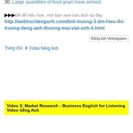
30.
Large quantities of food grain have arrived.
▶▶▶
Để dễ hiểu hơn, mời bạn xem bản dịch tại đây
:
http://webhoctienganh.com/tinh-huong-3-tim-hieu-thi-
truong-tieng-anh-thuong-mai-viet-anh-4.html
Đăng bởi Vinhnguyen
Trang chủ
Video tiếng Anh
Video 3: Market Research - Business English for Listening
Video tiếng Anh