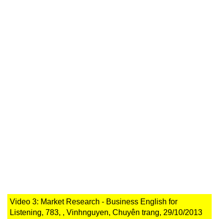
Video 3: Market Research - Business English for
Listening, 783, , Vinhnguyen, Chuyên trang, 29/10/2013