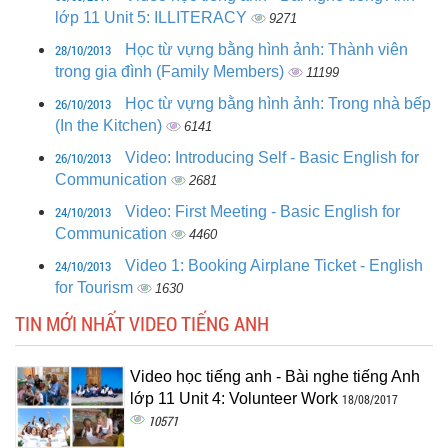
lớp 11 Unit 5: ILLITERACY
9271
28/10/2013
Học từ vựng bằng hình ảnh: Thành viên
trong gia đình (Family Members)
11199
26/10/2013
Học từ vựng bằng hình ảnh: Trong nhà bếp
(In the Kitchen)
6141
26/10/2013
Video: Introducing Self - Basic English for
Communication
2681
24/10/2013
Video: First Meeting - Basic English for
Communication
4460
24/10/2013
Video 1: Booking Airplane Ticket - English
for Tourism
1630
TIN MỚI NHẤT VIDEO TIẾNG ANH
Video học tiếng anh - Bài nghe tiếng Anh
lớp 11 Unit 4: Volunteer Work
18/08/2017
10571