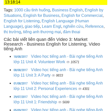
13:18:14
Tags:
1000 câu tình huống
,
Business English
,
English by
Situations
,
English for Business
,
English for Commercial
,
English for Listening
,
English Language (Human
Language)
,
giao tiếp
,
Learn Engl
,
nghiên cứu
,
Reference
,
thị trường
,
tiếng anh thương mại
,
đàm thoại
Các bài viết liên quan đến Video 3: Market
Research - Business English for Listening, Video
tiếng Anh
18/08/2017
Video học tiếng anh - Bài nghe tiếng Anh
lớp 11 Unit 4: Volunteer Work
10571
08/08/2017
Video học tiếng anh - Bài nghe tiếng Anh
lớp 11 Unit 3: A Party
9833
01/08/2017
Video học tiếng anh - Bài nghe tiếng Anh
lớp 11 Unit 2: Personal Experiences
4301
29/07/2017
Video học tiếng anh - Bài nghe tiếng Anh
lớp 11 Unit 1: Friendship
5699
05/09/2017
Video học tiếng anh - Bài nghe tiếng Anh