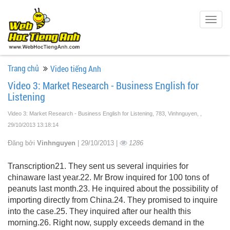
Togg
navig
Trang chủ
Video tiếng Anh
Video 3: Market Research - Business English for
Listening
Video 3: Market Research - Business English for Listening, 783, Vinhnguyen,
,
29/10/2013 13:18:14
Đăng bởi
Vinhnguyen
| 29/10/2013 |
1286
Transcription21. They sent us several inquiries for
chinaware last year.22. Mr Brow inquired for 100 tons of
peanuts last month.23. He inquired about the possibility of
importing directly from China.24. They promised to inquire
into the case.25. They inquired after our health this
morning.26. Right now, supply exceeds demand in the