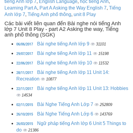
tiếng Anh lớp 7
,
English Language
,
học tiếng Anh
,
Learning Part A
,
Part A Asking the Way English 7
,
Tiếng
Anh lớp 7
,
Tiếng Anh phổ thông
,
unit 8 Play
Các bài viết liên quan đến Bài nghe nói tiếng Anh
lớp 7 Unit 8 Play - part A2 Asking the way, Tiếng
anh phổ thông (SGK)
06/06/2017
Bài nghe tiếng Anh lớp 9
31101
29/07/2017
Bài nghe tiếng Anh lớp 11
15198
22/06/2017
Bài nghe tiếng Anh lớp 10
11532
28/11/2017
Bài nghe tiếng Anh lớp 11 Unit 14:
Recreation
10877
22/11/2017
Bài nghe tiếng Anh lớp 11 Unit 13: Hobbies
14534
02/11/2015
Bài Nghe Tiếng Anh Lớp 7
252809
26/10/2015
Bài Nghe Tiếng Anh Lớp 6
143769
26/03/2015
Ngữ pháp tiếng Anh lớp 6 Unit 5 Things to
do
21386