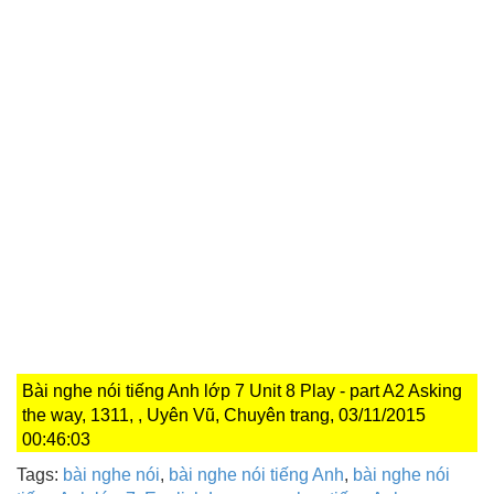
Bài nghe nói tiếng Anh lớp 7 Unit 8 Play - part A2 Asking
the way, 1311, , Uyên Vũ, Chuyên trang, 03/11/2015
00:46:03
Tags:
bài nghe nói
,
bài nghe nói tiếng Anh
,
bài nghe nói