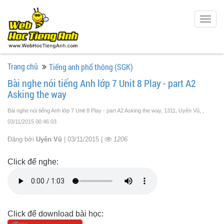
Togg
navig
Trang chủ
Tiếng anh phổ thông (SGK)
Bài nghe nói tiếng Anh lớp 7 Unit 8 Play - part A2
Asking the way
Bài nghe nói tiếng Anh lớp 7 Unit 8 Play - part A2 Asking the way, 1311, Uyên Vũ,
,
03/11/2015 00:46:03
Đăng bởi
Uyên Vũ
| 03/11/2015 |
1206
Click để nghe:
Click để download bài học: