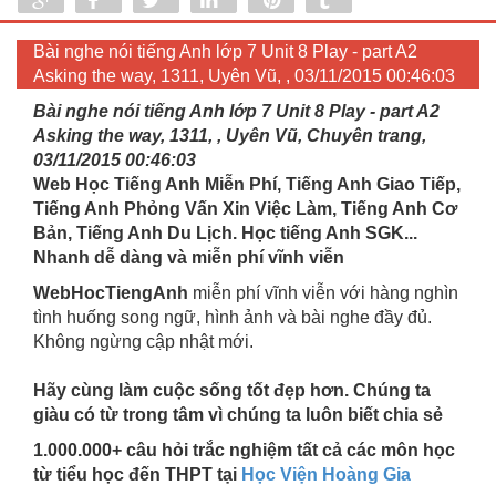
Share
Share
Tweet
Share
Pin
Tumblr
0
Bài nghe nói tiếng Anh lớp 7 Unit 8 Play - part A2
Asking the way, 1311, Uyên Vũ, , 03/11/2015 00:46:03
Bài nghe nói tiếng Anh lớp 7 Unit 8 Play - part A2
Asking the way, 1311, , Uyên Vũ, Chuyên trang,
03/11/2015 00:46:03
Web Học Tiếng Anh Miễn Phí, Tiếng Anh Giao Tiếp,
Tiếng Anh Phỏng Vấn Xin Việc Làm, Tiếng Anh Cơ
Bản, Tiếng Anh Du Lịch. Học tiếng Anh SGK...
Nhanh dễ dàng và miễn phí vĩnh viễn
WebHocTiengAnh
miễn phí vĩnh viễn với hàng nghìn
tình huống song ngữ, hình ảnh và bài nghe đầy đủ.
Không ngừng cập nhật mới.
Hãy cùng làm cuộc sống tốt đẹp hơn. Chúng ta
giàu có từ trong tâm vì chúng ta luôn biết chia sẻ
1.000.000+ câu hỏi trắc nghiệm tất cả các môn học
từ tiểu học đến THPT tại
Học Viện Hoàng Gia