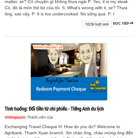
matter, sir? Có chuyện gì không thưa ngài P: Yes, it is my steak.
Có, đó là món thịt bò của tôi. S: What's wrong with it, sir? Thưa
ông, sao vậy. P: It is too undercooked. Nó sống quá. P: I
10236 lượt xem
ĐỌC TIẾP
Tình huống: Đổi tiền từ chi phiếu - Tiếng Anh du lịch
Vinhnguyen
, Thành viên của
Exchanging Travel Cheque H: How do you do? Welcome to
Agribank, Thanh Xuan branch. Xin chào ông, chào mừng ông đến