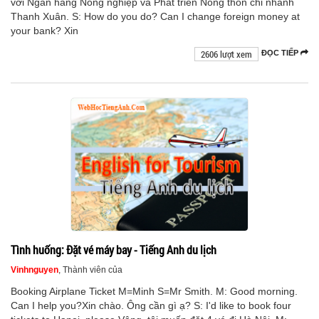
với Ngân hàng Nông nghiệp và Phát triển Nông thôn chi nhánh
Thanh Xuân. S: How do you do? Can I change foreign money at
your bank? Xin
2606 lượt xem
ĐỌC TIẾP
Tình huống: Đặt vé máy bay - Tiếng Anh du lịch
Vinhnguyen
, Thành viên của
Booking Airplane Ticket M=Minh S=Mr Smith. M: Good morning.
Can I help you?Xin chào. Ông cần gì ạ? S: I'd like to book four