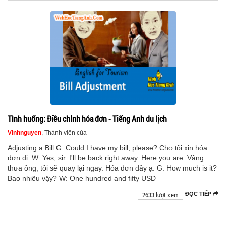
Tình huống: Điều chỉnh hóa đơn - Tiếng Anh du lịch
Vinhnguyen
, Thành viên của
Adjusting a Bill G: Could I have my bill, please? Cho tôi xin hóa
đơn đi. W: Yes, sir. I'll be back right away. Here you are. Vâng
thưa ông, tôi sẽ quay lại ngay. Hóa đơn đây ạ. G: How much is it?
Bao nhiêu vậy? W: One hundred and fifty USD
2633 lượt xem
ĐỌC TIẾP