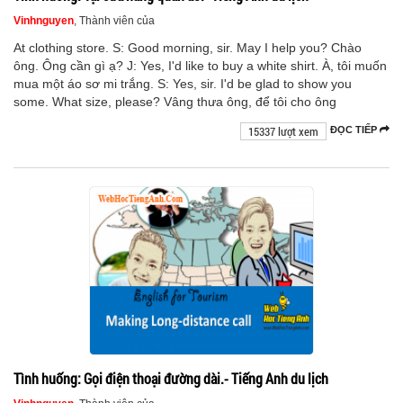
Vinhnguyen
, Thành viên của
At clothing store. S: Good morning, sir. May I help you? Chào
ông. Ông cần gì ạ? J: Yes, I'd like to buy a white shirt. À, tôi muốn
mua một áo sơ mi trắng. S: Yes, sir. I'd be glad to show you
some. What size, please? Vâng thưa ông, để tôi cho ông
15337 lượt xem
ĐỌC TIẾP
Tình huống: Gọi điện thoại đường dài.- Tiếng Anh du lịch