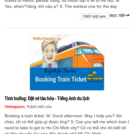
tickets to Hanoi, please.Vâng, tôi muốn đặt 4 vé đi Hà Nội. M:
Yes, when?Vâng, khi nào ạ? S: The earliest one for the day
13651 lượt xem
ĐỌC TIẾP
Tình huống: Đặt vé tàu hỏa - Tiếng Anh du lịch
Vinhnguyen
, Thành viên của
Booking a train ticket. M: Good afternoon. May I help you? Xin
chào, tôi có thể giúp gì được ông? S: Can you tell me which train I
need to take to get to Ho Chi Minh city? Cô có thể cho tôi biết tôi
sẽ đón chuyến tàu nào đến thành phố Hồ Chí Minh