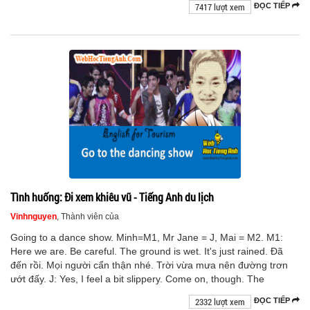
7417 lượt xem
ĐỌC TIẾP
Tình huống: Đi xem khiêu vũ - Tiếng Anh du lịch
Vinhnguyen
, Thành viên của
Going to a dance show. Minh=M1, Mr Jane = J, Mai = M2. M1:
Here we are. Be careful. The ground is wet. It's just rained. Đã
đến rồi. Mọi người cẩn thận nhé. Trời vừa mưa nên đường trơn
ướt đấy. J: Yes, I feel a bit slippery. Come on, though. The
2332 lượt xem
ĐỌC TIẾP