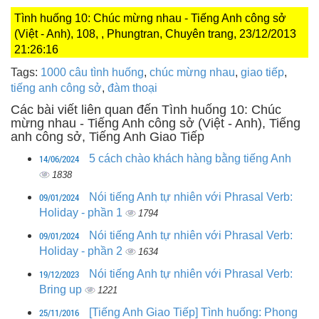
Tình huống 10: Chúc mừng nhau - Tiếng Anh công sở
(Việt - Anh), 108, , Phungtran, Chuyên trang, 23/12/2013
21:26:16
Tags:
1000 câu tình huống
,
chúc mừng nhau
,
giao tiếp
,
tiếng anh công sở
,
đàm thoại
Các bài viết liên quan đến Tình huống 10: Chúc
mừng nhau - Tiếng Anh công sở (Việt - Anh), Tiếng
anh công sở, Tiếng Anh Giao Tiếp
14/06/2024
5 cách chào khách hàng bằng tiếng Anh
1838
09/01/2024
Nói tiếng Anh tự nhiên với Phrasal Verb:
Holiday - phần 1
1794
09/01/2024
Nói tiếng Anh tự nhiên với Phrasal Verb:
Holiday - phần 2
1634
19/12/2023
Nói tiếng Anh tự nhiên với Phrasal Verb:
Bring up
1221
25/11/2016
[Tiếng Anh Giao Tiếp] Tình huống: Phong