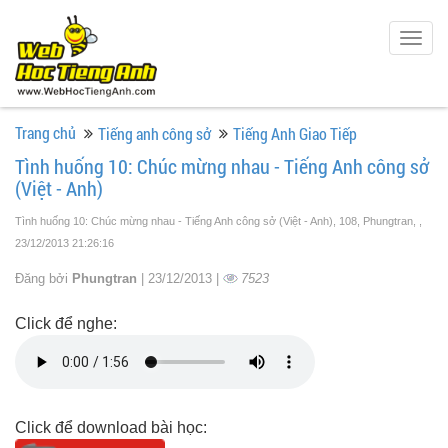
Togg
navig
Trang chủ
Tiếng anh công sở
Tiếng Anh Giao Tiếp
Tình huống 10: Chúc mừng nhau - Tiếng Anh công sở
(Việt - Anh)
Tình huống 10: Chúc mừng nhau - Tiếng Anh công sở (Việt - Anh), 108, Phungtran,
,
23/12/2013 21:26:16
Đăng bởi
Phungtran
| 23/12/2013 |
7523
Click để nghe:
Click để download bài học: