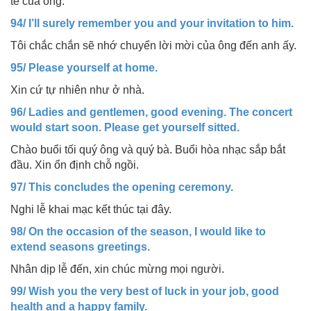
tế của ông.
94/ I’ll surely remember you and your invitation to him.
Tôi chắc chắn sẽ nhớ chuyển lời mời của ông đến anh ấy.
95/ Please yourself at home.
Xin cứ tự nhiên như ở nhà.
96/ Ladies and gentlemen, good evening. The concert
would start soon. Please get yourself sitted.
Chào buổi tối quý ông và quý bà. Buổi hòa nhạc sắp bắt
đầu. Xin ổn định chỗ ngồi.
97/ This concludes the opening ceremony.
Nghi lễ khai mạc kết thúc tại đây.
98/ On the occasion of the season, I would like to
extend seasons greetings.
Nhân dịp lễ đến, xin chúc mừng mọi người.
99/ Wish you the very best of luck in your job, good
health and a happy family.