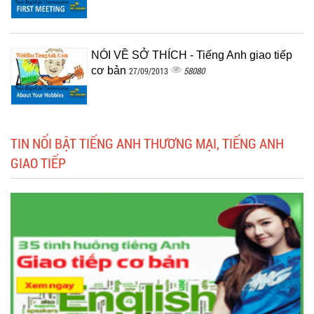
NÓI VỀ SỞ THÍCH - Tiếng Anh giao tiếp
cơ bản
58080
27/09/2013
TIN NỔI BẬT TIẾNG ANH THƯƠNG MẠI, TIẾNG ANH
GIAO TIẾP