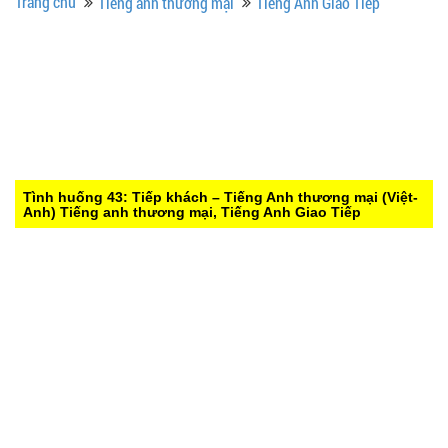
Trang chủ
Tiếng anh thương mại
Tiếng Anh Giao Tiếp
Tình huống 43: Tiếp khách – Tiếng Anh thương mại (Việt-
Anh)
Tiếng anh thương mại, Tiếng Anh Giao Tiếp