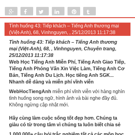
Share
Share
Tweet
Share
Pin
Tumblr
0
Tình huống 43: Tiếp khách – Tiếng Anh thương mại
(Việt-Anh), 68, Vinhnguyen, , 25/12/2013 11:17:38
Tình huống 43: Tiếp khách – Tiếng Anh thương
mại (Việt-Anh), 68, , Vinhnguyen, Chuyên trang,
25/12/2013 11:17:38
Web Học Tiếng Anh Miễn Phí, Tiếng Anh Giao Tiếp,
Tiếng Anh Phỏng Vấn Xin Việc Làm, Tiếng Anh Cơ
Bản, Tiếng Anh Du Lịch. Học tiếng Anh SGK...
Nhanh dễ dàng và miễn phí vĩnh viễn
WebHocTiengAnh
miễn phí vĩnh viễn với hàng nghìn
tình huống song ngữ, hình ảnh và bài nghe đầy đủ.
Không ngừng cập nhật mới.
Hãy cùng làm cuộc sống tốt đẹp hơn. Chúng ta
giàu có từ trong tâm vì chúng ta luôn biết chia sẻ
1.000.000+ câu hỏi trắc nghiệm tất cả các môn học