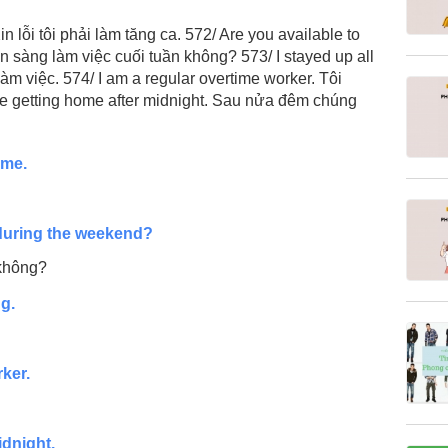
in lỗi tôi phải làm tăng ca. 572/ Are you available to
 sàng làm việc cuối tuần không? 573/ I stayed up all
àm việc. 574/ I am a regular overtime worker. Tôi
 be getting home after midnight. Sau nửa đêm chúng
ime.
 during the weekend?
 không?
ng.
rker.
idnight.