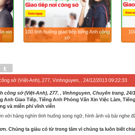
ấn xin
100 tình huống giao tiếp tiếng Anh công
100
sở
in
Tumblr
công sở (Việt-Anh), 277, Vinhnguyen, , 24/12/2013 09:22:33
h công sở (Việt-Anh), 277, , Vinhnguyen, Chuyên trang, 24/
g Anh Giao Tiếp, Tiếng Anh Phỏng Vấn Xin Việc Làm, Tiến
ng và miễn phí vĩnh viễn
ễn với hàng nghìn tình huống song ngữ, hình ảnh và bài nghe 
n. Chúng ta giàu có từ trong tâm vì chúng ta luôn biết chi