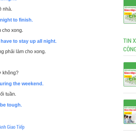
ề nhà.
night to finish.
m cho xong.
TIN 
 have to stay up all night.
CÔNG
ng phải làm cho xong.
ờ không?
during the weekend.
ối tuần.
 be tough.
Anh Giao Tiếp