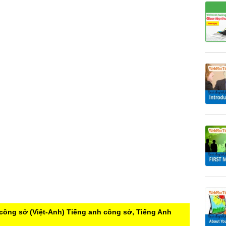
công sở (Việt-Anh)
Tiếng anh công sở, Tiếng Anh