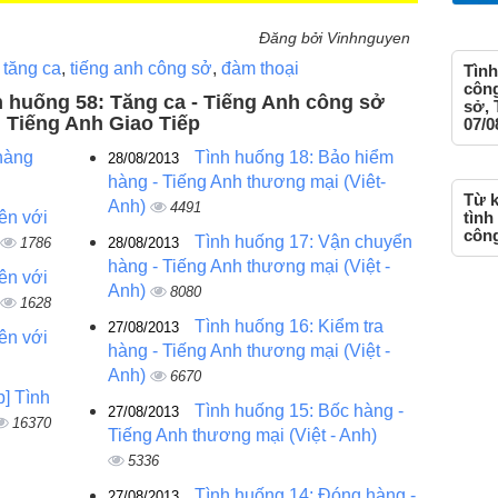
Đăng bởi Vinhnguyen
,
tăng ca
,
tiếng anh công sở
,
đàm thoại
Tình
công
nh huống 58: Tăng ca - Tiếng Anh công sở
sở, 
, Tiếng Anh Giao Tiếp
07/0
hàng
Tình huống 18: Bảo hiểm
28/08/2013
hàng - Tiếng Anh thương mại (Viêt-
Từ k
Anh)
4491
iên với
tình
công
Tình huống 17: Vận chuyển
1786
28/08/2013
hàng - Tiếng Anh thương mại (Việt -
iên với
Anh)
8080
1628
Tình huống 16: Kiểm tra
27/08/2013
iên với
hàng - Tiếng Anh thương mại (Việt -
Anh)
6670
p] Tình
Tình huống 15: Bốc hàng -
27/08/2013
16370
Tiếng Anh thương mại (Việt - Anh)
5336
Tình huống 14: Đóng hàng -
27/08/2013