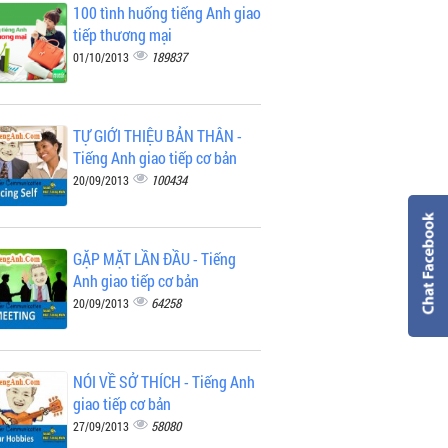
100 tình huống tiếng Anh giao
tiếp thương mại
189837
01/10/2013
TỰ GIỚI THIỆU BẢN THÂN -
Tiếng Anh giao tiếp cơ bản
100434
20/09/2013
GẶP MẶT LẦN ĐẦU - Tiếng
Anh giao tiếp cơ bản
64258
20/09/2013
NÓI VỀ SỞ THÍCH - Tiếng Anh
giao tiếp cơ bản
58080
27/09/2013