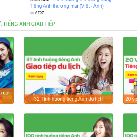
Tiếng Anh thương mại (Việt - Anh)
6797
, TIẾNG ANH GIAO TIẾP
nh cơ
31 Tình huống tiếng Anh du lịch
20 vi