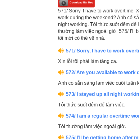
571/ Sorry, I have to work overtime. X
work during the weekend? Anh có sẵn
night working. Tôi thức suốt đêm để l
thường làm việc ngoài giờ. 575/ I’ll
tôi mới có thể về nhà.
571/ Sorry, I have to work overt
Xin lỗi tôi phải làm tăng ca.
572/ Are you available to work
Anh có sẵn sàng làm việc cuối tuần
573/ I stayed up all night worki
Tôi thức suốt đêm để làm việc.
574/ I am a regular overtime wo
Tôi thường làm việc ngoài giờ.
575/ I’ll be getting home after m