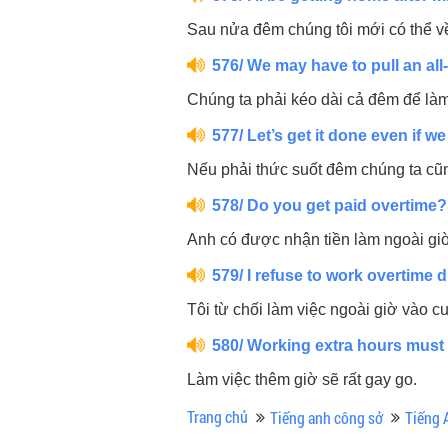
Sau nửa đêm chúng tôi mới có thể v
576/ We may have to pull an all-
Chúng ta phải kéo dài cả đêm để là
577/ Let’s get it done even if we
Nếu phải thức suốt đêm chúng ta cũ
578/ Do you get paid overtime?
Anh có được nhận tiền làm ngoài gi
579/ I refuse to work overtime 
Tôi từ chối làm việc ngoài giờ vào cu
580/ Working extra hours must
Làm việc thêm giờ sẽ rất gay go.
Trang chủ
Tiếng anh công sở
Tiếng 