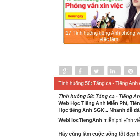
17 Tình huống tiếng Anh phỏng v
việc làm
Share
Share
Tweet
Share
P
0
Tình huống 58: Tăng ca - Tiếng Anh 
Tình huống 58: Tăng ca - Tiếng An
Web Học Tiếng Anh Miễn Phí, Tiến
Học tiếng Anh SGK... Nhanh dễ dà
WebHocTiengAnh
miễn phí vĩnh vi
Hãy cùng làm cuộc sống tốt đẹp hơ