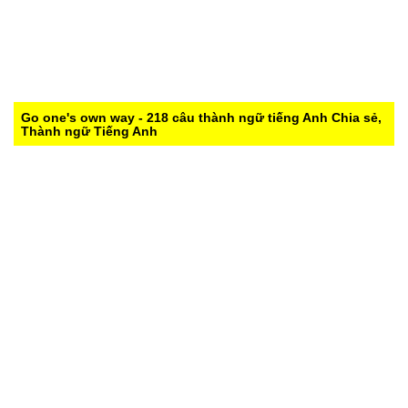
Go one's own way - 218 câu thành ngữ tiếng Anh
Chia sẻ,
Thành ngữ Tiếng Anh