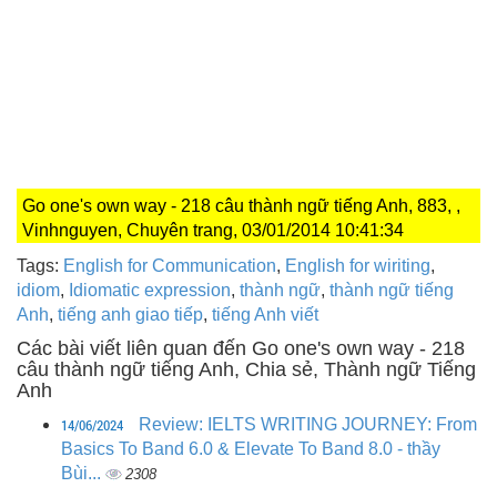
Go one's own way - 218 câu thành ngữ tiếng Anh, 883, ,
Vinhnguyen, Chuyên trang, 03/01/2014 10:41:34
Tags:
English for Communication
,
English for wiriting
,
idiom
,
Idiomatic expression
,
thành ngữ
,
thành ngữ tiếng
Anh
,
tiếng anh giao tiếp
,
tiếng Anh viết
Các bài viết liên quan đến Go one's own way - 218
câu thành ngữ tiếng Anh, Chia sẻ, Thành ngữ Tiếng
Anh
14/06/2024
Review: IELTS WRITING JOURNEY: From
Basics To Band 6.0 & Elevate To Band 8.0 - thầy
Bùi...
2308