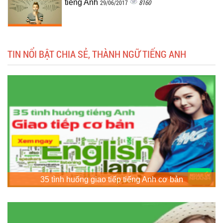
tiếng Anh
8160
29/06/2017
TIN NỔI BẬT CHIA SẺ, THÀNH NGỮ TIẾNG ANH
35 tình huống giao tiếp tiếng Anh cơ bản