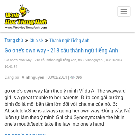
Togg
navig
Trang chủ
Chia sẻ
Thành ngữ Tiếng Anh
Go one's own way - 218 câu thành ngữ tiếng Anh
Go one's own way - 218 câu thành ngữ tiếng Anh, 883, Vinhnguyen,
, 03/01/2014
10:41:34
Đăng bởi
Vinhnguyen
| 03/01/2014 |
898
go one's own way làm theo ý mình Ví dụ A: The wayward
girl is a great trouble to her parents. Đứa con gái bướng
bỉnh đó là mối bận tâm lớn đối với cha mẹ của nó. B:
Absolutely.She is always going her own way. Đúng vậy. Nó
luôn tự làm theo ý mình Ghi chú Synonym: take the bit in
one's mouth/teeth; take the law into one's hand