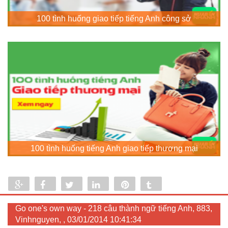
100 tình huống giao tiếp tiếng Anh công sở
100 tình huống tiếng Anh giao tiếp thương mại
Share
Share
Tweet
Share
Pin
Tumblr
0
Go one's own way - 218 câu thành ngữ tiếng Anh, 883,
Vinhnguyen, , 03/01/2014 10:41:34