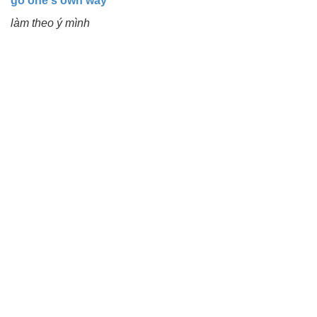
go one's own way
làm theo ý mình