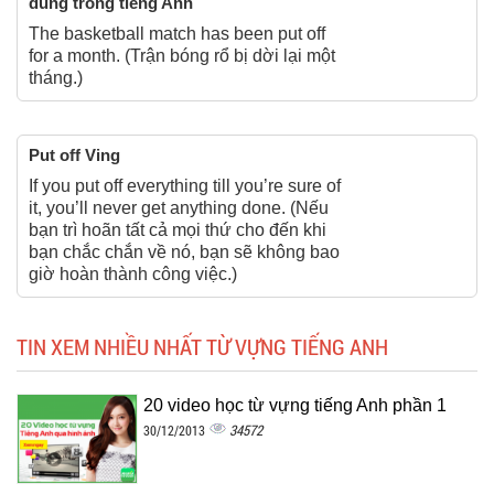
dùng trong tiếng Anh
The basketball match has been put off
for a month. (Trận bóng rổ bị dời lại một
tháng.)
Put off Ving
If you put off everything till you’re sure of
it, you’ll never get anything done. (Nếu
bạn trì hoãn tất cả mọi thứ cho đến khi
bạn chắc chắn về nó, bạn sẽ không bao
giờ hoàn thành công việc.)
TIN XEM NHIỀU NHẤT TỪ VỰNG TIẾNG ANH
20 video học từ vựng tiếng Anh phần 1
34572
30/12/2013