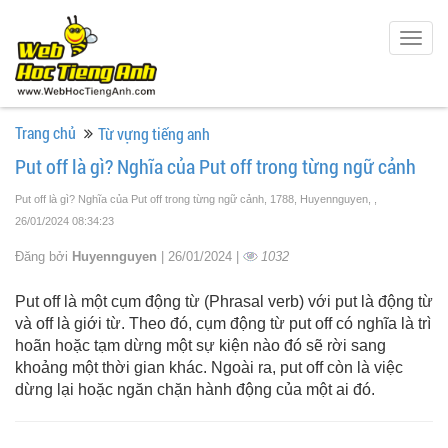
Togg
navig
Trang chủ
Từ vựng tiếng anh
Put off là gì? Nghĩa của Put off trong từng ngữ cảnh
Put off là gì? Nghĩa của Put off trong từng ngữ cảnh, 1788, Huyennguyen,
,
26/01/2024 08:34:23
Đăng bởi
Huyennguyen
| 26/01/2024 |
1032
Put off là một cụm động từ (Phrasal verb) với put là động từ
và off là giới từ. Theo đó, cụm động từ put off có nghĩa là trì
hoãn hoặc tạm dừng một sự kiện nào đó sẽ rời sang
khoảng một thời gian khác. Ngoài ra, put off còn là việc
dừng lại hoặc ngăn chặn hành động của một ai đó.