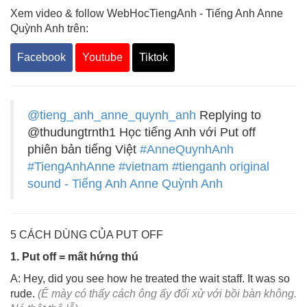
Xem video & follow WebHocTiengAnh - Tiếng Anh Anne
Quỳnh Anh trên:
Facebook
Youtube
Tiktok
@tieng_anh_anne_quynh_anh
Replying to
@thudungtrnth1 Học tiếng Anh với Put off
phiên bản tiếng Việt
#AnneQuynhAnh
#TiengAnhAnne
#vietnam
#tienganh
original
sound - Tiếng Anh Anne Quỳnh Anh
5 CÁCH DÙNG CỦA PUT OFF
1. Put off = mất hứng thú
A: Hey, did you see how he treated the wait staff. It was so
rude.
(Ê mày có thấy cách ông ấy đối xử với bồi bàn không.