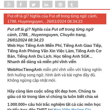
Share
Share
Tweet
Share
Pin
Tumblr
0
Put off là gì? Nghĩa của Put off trong từng ngữ cảnh,
1788, Huyennguyen, , 26/01/2024 08:34:23
Put off là gì? Nghĩa của Put off trong từng ngữ
cảnh, 1788, , Huyennguyen, Chuyên trang,
26/01/2024 08:34:23
Web Học Tiếng Anh Miễn Phí, Tiếng Anh Giao Tiếp,
Tiếng Anh Phỏng Vấn Xin Việc Làm, Tiếng Anh Cơ
Bản, Tiếng Anh Du Lịch. Học tiếng Anh SGK...
Nhanh dễ dàng và miễn phí vĩnh viễn
WebHocTiengAnh
miễn phí vĩnh viễn với hàng nghìn
tình huống song ngữ, hình ảnh và bài nghe đầy đủ.
Không ngừng cập nhật mới.
Hãy cùng làm cuộc sống tốt đẹp hơn. Chúng ta
giàu có từ trong tâm vì chúng ta luôn biết chia sẻ
1.000.000+ câu hỏi trắc nghiệm tất cả các môn học
từ tiểu học đến THPT tại
Học Viện Hoàng Gia