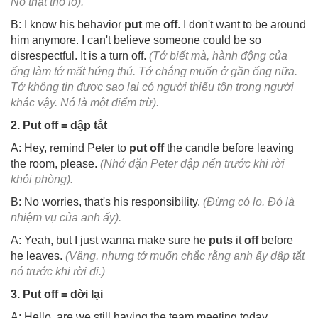
Nó thật thô lỗ).
B: I know his behavior
put
me
off
. I don't want to be around
him anymore. I can't believe someone could be so
disrespectful. It is a turn off.
(Tớ biết mà, hành động của
ổng làm tớ mất hứng thú. Tớ chẳng muốn ở gần ổng nữa.
Tớ không tin được sao lại có người thiếu tôn trọng người
khác vậy. Nó là một điểm trừ).
2. Put off = dập tắt
A: Hey, remind Peter to
put off
the candle before leaving
the room, please.
(Nhớ dặn Peter dập nến trước khi rời
khỏi phòng).
B: No worries, that's his responsibility.
(Đừng có lo. Đó là
nhiệm vụ của anh ấy).
A: Yeah, but I just wanna make sure he
puts
it
off
before
he leaves.
(Vâng, nhưng tớ muốn chắc rằng anh ấy dập tắt
nó trước khi rời đi.)
3. Put off = dời lại
A: Hello, are we still having the team meeting today,