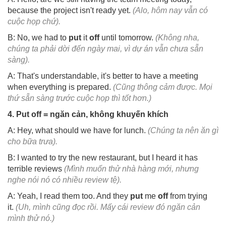
because the project isn't ready yet.
(Alo, hôm nay vẫn có
cuộc họp chứ).
B: No, we had to
put
it
off
until tomorrow.
(Không nha,
chúng ta phải dời đến ngày mai, vì dự án vẫn chưa sẵn
sàng).
A: That's understandable, it's better to have a meeting
when everything is prepared.
(Cũng thông cảm được. Mọi
thứ sẵn sàng trước cuộc họp thì tốt hơn.)
4. Put off = ngăn cản, không khuyến khích
A: Hey, what should we have for lunch.
(Chúng ta nên ăn gì
cho bữa trưa).
B: I wanted to try the new restaurant, but I heard it has
terrible reviews
(Mình muốn thử nhà hàng mới, nhưng
nghe nói nó có nhiều review tệ).
A: Yeah, I read them too. And they
put
me
off
from trying
it.
(Uh, mình cũng đọc rồi. Mấy cái review đó ngăn cản
mình thử nó.)