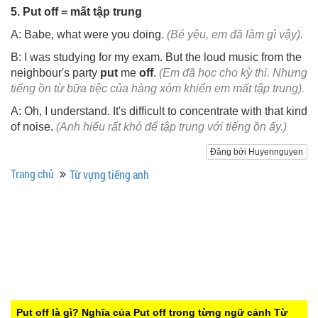
5. Put off = ​mất tập trung
A: Babe, what were you doing.
(Bé yêu, em đã làm gì vậy).
B: I was studying for my exam. But the loud music from the
neighbour's party
put
me
off
.
(Em đã học cho kỳ thi. Nhưng
tiếng ồn từ bữa tiệc của hàng xóm khiến em mất tập trung).
A: Oh, I understand. It's difficult to concentrate with that kind
of noise.
(Anh hiểu rất khó để tập trung với tiếng ồn ấy.)
Đăng bởi Huyennguyen
Trang chủ
Từ vựng tiếng anh
Put off là gì? Nghĩa của Put off trong từng ngữ cảnh
Từ