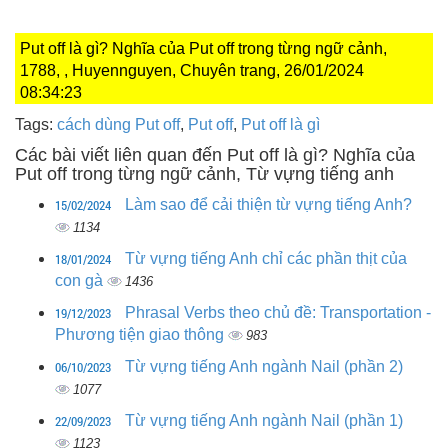
Put off là gì? Nghĩa của Put off trong từng ngữ cảnh,
1788, , Huyennguyen, Chuyên trang, 26/01/2024
08:34:23
Tags:
cách dùng Put off
,
Put off
,
Put off là gì
Các bài viết liên quan đến Put off là gì? Nghĩa của
Put off trong từng ngữ cảnh, Từ vựng tiếng anh
15/02/2024
Làm sao để cải thiện từ vựng tiếng Anh?
1134
18/01/2024
Từ vựng tiếng Anh chỉ các phần thịt của
con gà
1436
19/12/2023
Phrasal Verbs theo chủ đề: Transportation -
Phương tiện giao thông
983
06/10/2023
Từ vựng tiếng Anh ngành Nail (phần 2)
1077
22/09/2023
Từ vựng tiếng Anh ngành Nail (phần 1)
1123