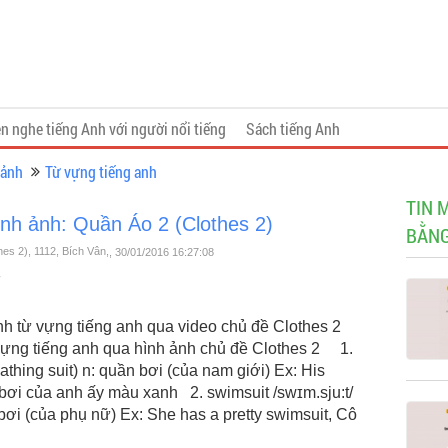
n nghe tiếng Anh với người nổi tiếng
Sách tiếng Anh
 ảnh
Từ vựng tiếng anh
TIN 
ình ảnh: Quần Áo 2 (Clothes 2)
BẰNG
es 2), 1112, Bích Vân,
, 30/01/2016 16:27:08
 từ vựng tiếng anh qua video chủ đề Clothes 2
ựng tiếng anh qua hình ảnh chủ đề Clothes 2 1.
thing suit) n: quần bơi (của nam giới) Ex: His
bơi của anh ấy màu xanh 2. swimsuit /swɪm.sju:t/
 bơi (của phụ nữ) Ex: She has a pretty swimsuit, Cô