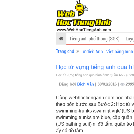
Tiếng anh phổ thông (SGK)
Luyệ
Trang chủ
Từ điển Anh - Việt bằng hình
Học từ vựng tiếng anh qua h
Học từ vựng tiếng anh qua hình ảnh: Quần Áo 2 (Cloth
Đăng bởi
Bích Vân
| 30/01/2016 |
2985
Cùng webhoctienganh.com học nhanh
theo bốn bước sau Bước 2: Học từ v
swimming-trunks /swimiɳtrʌηk/ (US ba
swimming trunks are blue, cặp quần 
(US bathing suit) n: đồ tắm, quần áo
ấy có đồ tắm