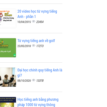
20 video học từ vựng tiếng
Anh - phần 1
22454
10/04/2015
Từ vựng tiếng anh về golf
17273
23/05/2018
Đại học chính quy tiếng Anh là
gì?
13378
08/10/2020
Học tiếng anh bằng phương
pháp 1000 từ vựng thông