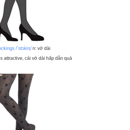
ockings /´stɔkiη/
n: vớ dài
s attractive, cái vớ dài hấp dẫn quá