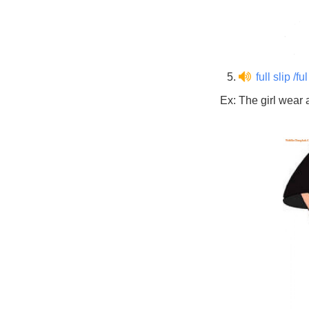
5.
full slip /ful
Ex: The girl wear a