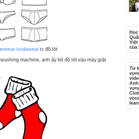
Học 
Quần
Việt
của 
erwear /ʌndəweə/
n: đồ lót
 washing machine, anh ấy bỏ đồ lót vào máy giặt
Từ k
vựng
vide
Anh,
vựng
Clot
voca
lear