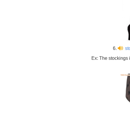
6.
st
Ex: The stockings i