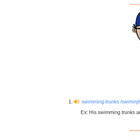
1.
swimming-trunks /swimiɳtr
Ex: His swimming trunks a