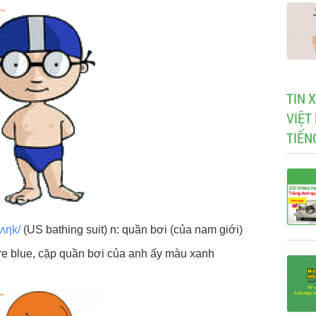
TIN 
VIỆT
TIẾN
ʌηk/
(US bathing suit) n: quần bơi (của nam giới)
re blue, cặp quần bơi của anh ấy màu xanh