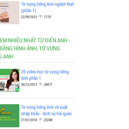
Từ vựng tiếng Anh ngành Nail
(phần 1)
1119
22/09/2023
XEM NHIỀU NHẤT TỪ ĐIỂN ANH -
 BẰNG HÌNH ẢNH, TỪ VỰNG
G ANH
20 video học từ vựng tiếng
Anh phần 1
34571
30/12/2013
Từ vựng tiếng Anh về xuất
nhập khẩu - dịch vụ hải quan
23246
27/07/2018