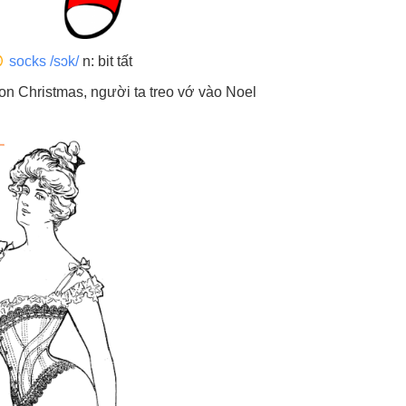
socks /sɔk/
n: bit tất
on Christmas, người ta treo vớ vào Noel