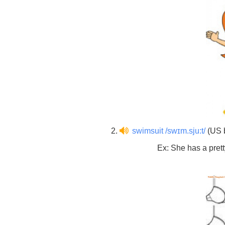
2.
swimsuit /swɪm.sju:t/
(US b
Ex: She has a pret