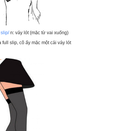
 slip/
n: váy lót (mặc từ vai xuống)
 full slip, cô ấy mặc một cái váy lót