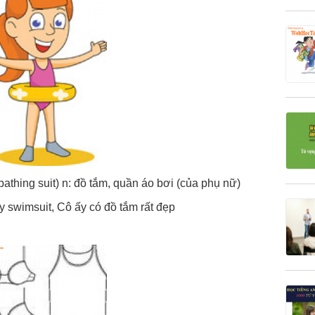
athing suit) n: đồ tắm, quần áo bơi (của phụ nữ)
ty swimsuit, Cô ấy có đồ tắm rất đẹp