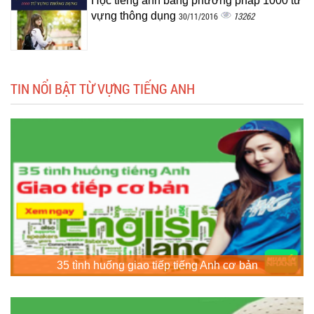
Học tiếng anh bằng phương pháp 1000 từ
vựng thông dụng
13262
30/11/2016
TIN NỔI BẬT TỪ VỰNG TIẾNG ANH
35 tình huống giao tiếp tiếng Anh cơ bản