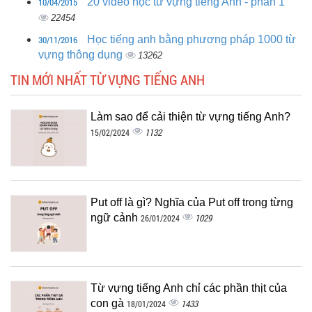
10/04/2015
20 video học từ vựng tiếng Anh - phần 1
22454
30/11/2016
Học tiếng anh bằng phương pháp 1000 từ
vựng thông dụng
13262
TIN MỚI NHẤT TỪ VỰNG TIẾNG ANH
Làm sao để cải thiện từ vựng tiếng Anh?
1132
15/02/2024
Put off là gì? Nghĩa của Put off trong từng
ngữ cảnh
1029
26/01/2024
Từ vựng tiếng Anh chỉ các phần thịt của
con gà
1433
18/01/2024