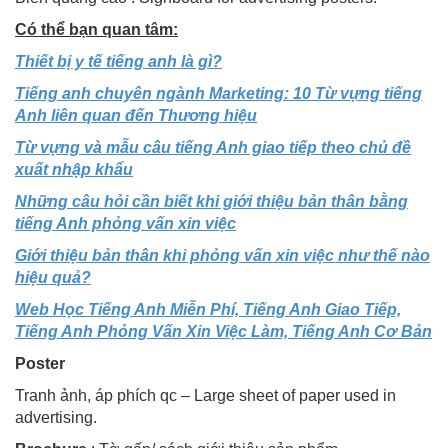
Có thể bạn quan tâm:
Thiết bị y tế tiếng anh là gì?
Tiếng anh chuyên ngành Marketing: 10 Từ vựng tiếng
Anh liên quan đến Thương hiệu
Từ vựng và mẫu câu tiếng Anh giao tiếp theo chủ đề
xuất nhập khẩu
Những câu hỏi cần biết khi giới thiệu bản thân bằng
tiếng Anh phỏng vấn xin việc
Giới thiệu bản thân khi phỏng vấn xin việc như thế nào
hiệu quả?
Web Học Tiếng Anh Miễn Phí, Tiếng Anh Giao Tiếp,
Tiếng Anh Phỏng Vấn Xin Việc Làm, Tiếng Anh Cơ Bản
Poster
Tranh ảnh, áp phích qc – Large sheet of paper used in
advertising.