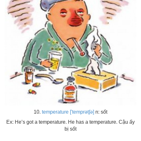
10.
temperature ['temprət∫ə]
n: sốt
Ex: He’s got a temperature. He has a temperature. Cậu ấy
bị sốt