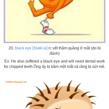
20.
black eye ['blæk'ai]
n: vết thâm quầng ở mắt (do bị
đánh)
Ex: He also suffered a black eye and will need dental work
for chipped teeth.Ông ấy bị bầm một mắt và răng bị sứt mẻ.