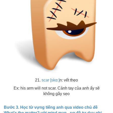
21.
scar [skɑ:]
n: vết thẹo
Ex: his arm will not scar. Cánh tay của anh ấy sẽ
không gây sẹo
Bước 3. Học từ vựng tiếng anh qua video chủ đề
What's the matter? với mind map - sơ đồ tư duy ghi