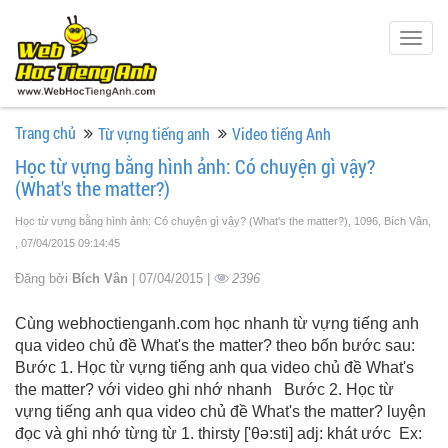
Togg
navig
Trang chủ
Từ vựng tiếng anh
Video tiếng Anh
Học từ vựng bằng hình ảnh: Có chuyện gì vậy?
(What's the matter?)
Học từ vựng bằng hình ảnh: Có chuyện gì vậy? (What's the matter?), 1096, Bích Vân,
, 07/04/2015 09:14:45
Đăng bởi
Bích Vân
| 07/04/2015 |
2396
Cùng webhoctienganh.com học nhanh từ vựng tiếng anh
qua video chủ đề What's the matter? theo bốn bước sau:
Bước 1. Học từ vựng tiếng anh qua video chủ đề What's
the matter? với video ghi nhớ nhanh Bước 2. Học từ
vựng tiếng anh qua video chủ đề What's the matter? luyện
đọc và ghi nhớ từng từ 1. thirsty ['θə:sti] adj: khát ước Ex: