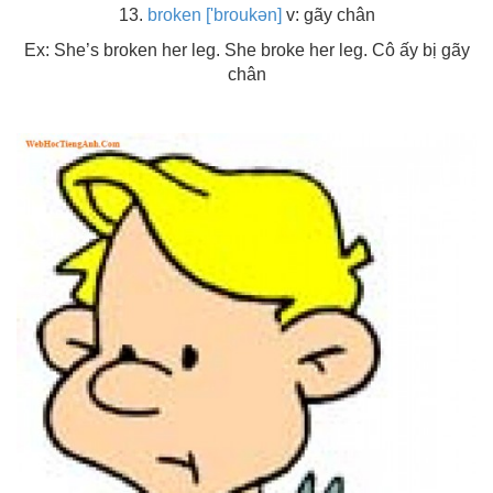
13.
broken ['broukən]
v: gãy chân
Ex: She’s broken her leg. She broke her leg. Cô ấy bị gãy
chân