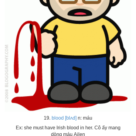
19.
blood [blʌd]
n: máu
Ex: she must have Irish blood in her. Cô ấy mang
dòng máu Ailen