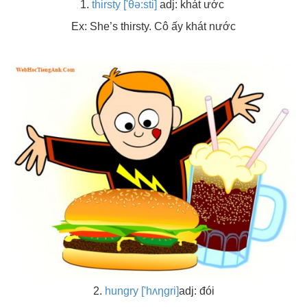
1.
thirsty ['θə:sti]
adj: khát ước
Ex: She’s thirsty. Cô ấy khát nước
2.
hungry ['hʌηgri]
adj: đói