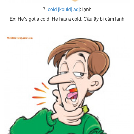
7.
cold [kould] adj
: lạnh
Ex: He’s got a cold. He has a cold. Cậu ấy bị cảm lạnh