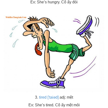
Ex: She’s hungry. Cô ấy đói
3.
tired ['taiəd]
adj: mệt
Ex: She’s tired. Cô ấy mệt mỏi