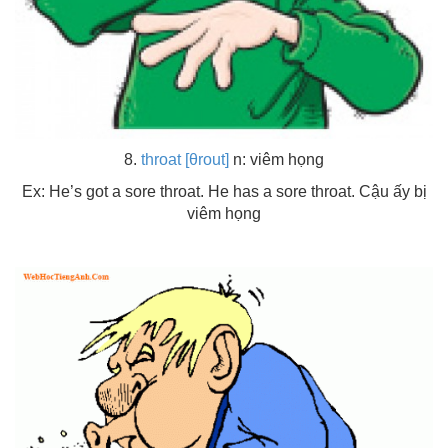
8.
throat [θrout]
n: viêm họng
Ex: He’s got a sore throat. He has a sore throat. Cậu ấy bị
viêm họng