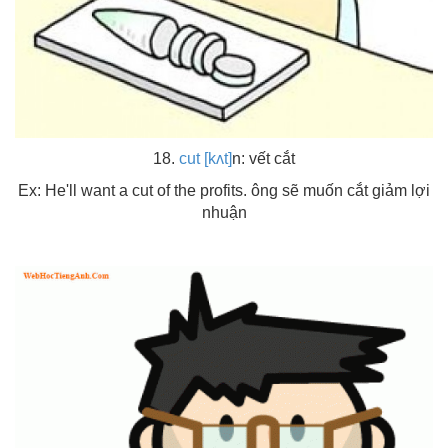
18.
cut [kʌt]
n: vết cắt
Ex: He'll want a cut of the profits. ông sẽ muốn cắt giảm lợi
nhuận