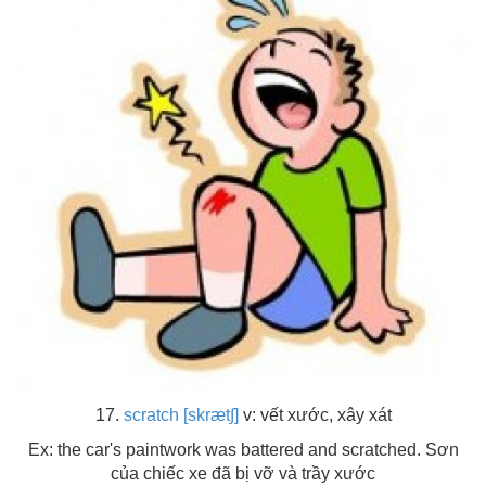
17.
scratch [skræt∫]
v: vết xước, xây xát
Ex: the car's paintwork was battered and scratched. Sơn
của chiếc xe đã bị vỡ và trầy xước