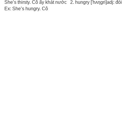
She’s thirsty. Cô ấy khát nước 2. hungry ['hʌηgri]adj: đói
Ex: She’s hungry. Cô