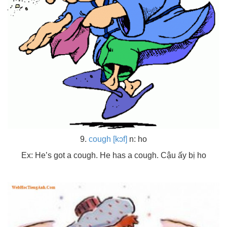
9.
cough [kɔf]
n: ho
Ex: He’s got a cough. He has a cough. Cậu ấy bị ho