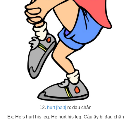
12.
hurt [hə:t]
n: đau chân
Ex: He’s hurt his leg. He hurt his leg. Cậu ấy bị đau chân