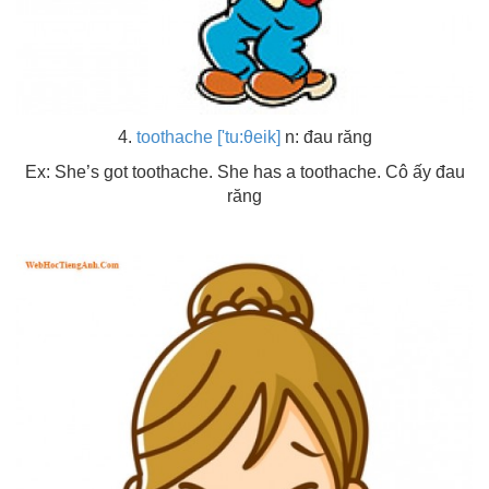
4.
toothache ['tu:θeik]
n: đau răng
Ex: She’s got toothache. She has a toothache. Cô ấy đau
răng