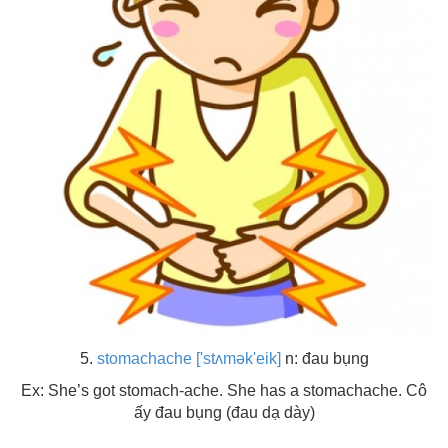
5.
stomachache ['stʌmək'eik]
n: đau bụng
Ex: She’s got stomach-ache. She has a stomachache. Cô
ấy đau bụng (đau dạ dày)